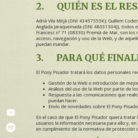
2. QUIÉN ES EL RE
Adrià Vila Mitjà (DNI 43457555K); Guillem Cod
Anglada Jaraquemada (DNI 48031304J), todos e
Francesc nº 71 (08330) Premià de Mar, son los
acceso, navegación y uso de la Web, y de aquel
puedan mandar.
3. PARA QUÉ FINAL
El Pony Pisador tratará los datos personales rec
Gestión de la Web e introducción de mejo
Análisis del uso de la Web por parte de lo
Respuesta a las comunicaciones que realice
puedan hacer.
Envío de novedades sobre El Pony Pisador
En el caso de que El Pony Pisador quiera tratar 
usuarios la información necesaria para ello y, e
en cumplimiento de la normativa de protección 