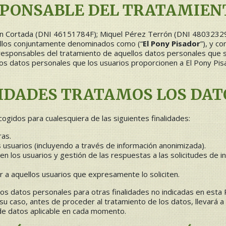
SPONSABLE DEL TRATAMIEN
ern Cortada (DNI 46151784F); Miquel Pérez Terrón (DNI 4803232
llos conjuntamente denominados como (“
El Pony Pisador
”), y c
 responsables del tratamiento de aquellos datos personales que
los datos personales que los usuarios proporcionen a El Pony Pis
IDADES TRATAMOS LOS DAT
ogidos para cualesquiera de las siguientes finalidades:
ras.
s usuarios (incluyendo a través de información anonimizada).
n los usuarios y gestión de las respuestas a las solicitudes de 
 a aquellos usuarios que expresamente lo soliciten.
los datos personales para otras finalidades no indicadas en esta P
n su caso, antes de proceder al tratamiento de los datos, llevará 
de datos aplicable en cada momento.