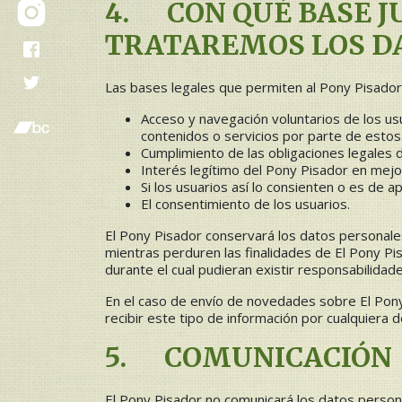
4. CON QUÉ BASE J
TRATAREMOS LOS D
Las bases legales que permiten al Pony Pisador 
Acceso y navegación voluntarios de los usu
contenidos o servicios por parte de estos
Cumplimiento de las obligaciones legales 
Interés legítimo del Pony Pisador en mejor
Si los usuarios así lo consienten o es de a
El consentimiento de los usuarios.
El Pony Pisador conservará los datos personales 
mientras perduren las finalidades de El Pony Pi
durante el cual pudieran existir responsabilidad
En el caso de envío de novedades sobre El Pony
recibir este tipo de información por cualquiera 
5. COMUNICACIÓN
El Pony Pisador no comunicará los datos persona