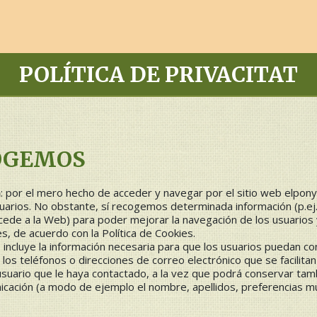
POLÍTICA DE PRIVACITAT
OGEMOS
a
: por el mero hecho de acceder y navegar por el sitio web
elpony
uarios. No obstante, sí recogemos determinada información (p.ej
ccede a la Web) para poder mejorar la navegación de los usuarios
es, de acuerdo con la
Política de Cookies
.
b incluye la información necesaria para que los usuarios puedan c
los teléfonos o direcciones de correo electrónico que se facilita
l usuario que le haya contactado, a la vez que podrá conservar ta
unicación (a modo de ejemplo el nombre, apellidos, preferencias m