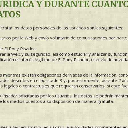
URÍDICA Y DURANTE CUÁNT
ATOS
tratar los datos personales de los usuarios son las siguientes:
arios por la Web y envío voluntario de comunicaciones por parte d
.
de El Pony Pisador.
ar la Web y su seguridad, así como estudiar y analizar su funcion
plicación el interés legítimo de El Pony Pisador, el envío de nove
mientras existan obligaciones derivadas de la información, conten
sador descritas en el apartado 3 y, posteriormente, durante 2 añ
es legales o contractuales que requieran conservarlos, si este fue
 Pisador solicitadas por los usuarios, los datos se podrán mante
de los medios puestos a su disposición de manera gratuita.
les a terceros salvo, en su caso, a autoridades competentes en el